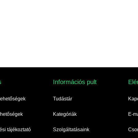
​
Információs pult​
Elé
 lehetőségek
Tudástár
Kapc
lehetőségek
Kategóriák
E-ma
si tájékoztató
Szolgáltatásaink
Cso