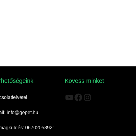
rhetőségeink​
Kövess minket
YouTube
Facebook
Instagram
solatfelvétel
il: info@gepet.hu
magküldés: 06702058921