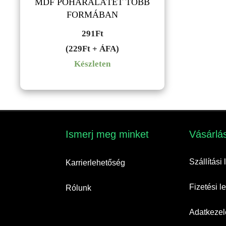
MDF POHÁRALÁTÉT TÖBB
FORMÁBAN
291
Ft
(229Ft + ÁFA)
Készleten
Ismerj meg minket​
Vásárlás
Szállítási
Karrierlehetőség
Fizetési 
Rólunk
Adatkezelé