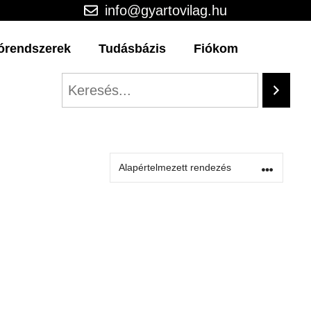
info@gyartovilag.hu
órendszerek
Tudásbázis
Fiókom