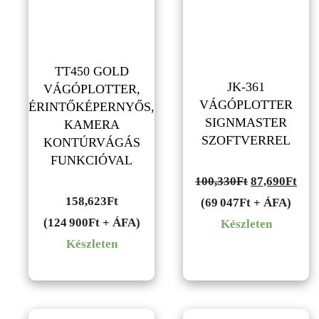
TT450 GOLD
JK-361
VÁGÓPLOTTER,
VÁGÓPLOTTER
ÉRINTŐKÉPERNYŐS,
SIGNMASTER
KAMERA
SZOFTVERREL
KONTÚRVÁGÁS
FUNKCIÓVAL
Original
Cur
100,330
Ft
87,690
Ft
158,623
Ft
price
pric
(69 047Ft + ÁFA)
(124 900Ft + ÁFA)
was:
is:
Készleten
Készleten
100,330Ft.
87,6