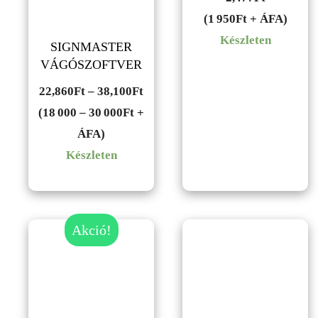
(1 950Ft + ÁFA)
Készleten
SIGNMASTER
VÁGÓSZOFTVER
Ártartomány:
22,860
Ft
–
38,100
Ft
22,860Ft
(18 000 – 30 000Ft +
-
ÁFA)
38,100Ft
Készleten
Akció!