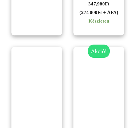
347,980
Ft
(274 000Ft + ÁFA)
Készleten
Akció!