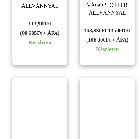
VÁGÓPLOTTER
ÁLLVÁNNYAL
ÁLLVÁNNYAL
113,900
Ft
Original
Cur
163,830
Ft
135,001
Ft
(89 685Ft + ÁFA)
price
pri
(106 300Ft + ÁFA)
Készleten
was:
is:
Készleten
163,830Ft.
135