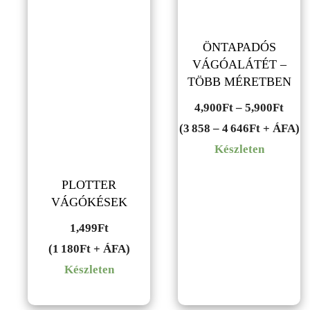
ÖNTAPADÓS
VÁGÓALÁTÉT –
TÖBB MÉRETBEN
Árta
4,900
Ft
–
5,900
Ft
4,90
(3 858 – 4 646Ft + ÁFA)
-
Készleten
5,90
PLOTTER
VÁGÓKÉSEK
1,499
Ft
(1 180Ft + ÁFA)
Készleten