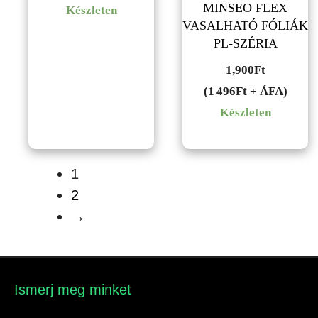
MINSEO FLEX
Készleten
VASALHATÓ FÓLIÁK
PL-SZÉRIA
1,900
Ft
(1 496Ft + ÁFA)
Készleten
1
2
→
Ismerj meg minket​