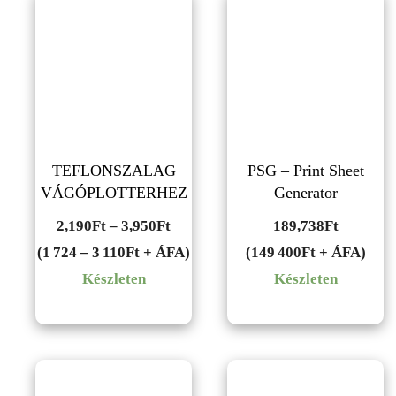
TEFLONSZALAG
PSG – Print Sheet
VÁGÓPLOTTERHEZ
Generator
Ártartomány:
2,190
Ft
–
3,950
Ft
189,738
Ft
2,190Ft
(1 724 – 3 110Ft + ÁFA)
(149 400Ft + ÁFA)
-
Készleten
Készleten
3,950Ft