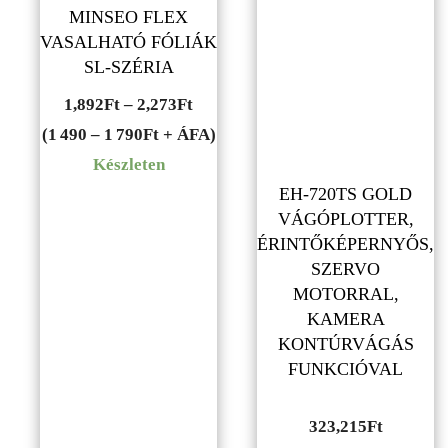
MINSEO FLEX
VASALHATÓ FÓLIÁK
SL-SZÉRIA
Ártartomány:
1,892
Ft
–
2,273
Ft
1,892Ft
(1 490 – 1 790Ft + ÁFA)
-
Készleten
2,273Ft
EH-720TS GOLD
VÁGÓPLOTTER,
ÉRINTŐKÉPERNYŐS,
SZERVO
MOTORRAL,
KAMERA
KONTÚRVÁGÁS
FUNKCIÓVAL
323,215
Ft