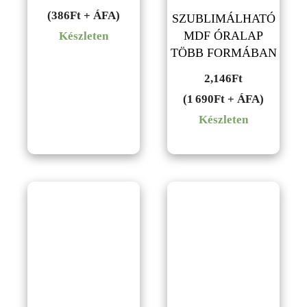
price
price
(386Ft + ÁFA)
SZUBLIMÁLHATÓ
was:
is:
MDF ÓRALAP
Készleten
TÖBB FORMÁBAN
559Ft.
490Ft.
2,146
Ft
(1 690Ft + ÁFA)
Készleten