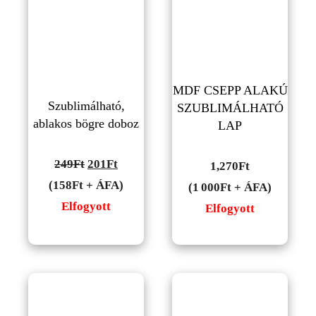
MDF CSEPP ALAKÚ
Szublimálható,
SZUBLIMÁLHATÓ
ablakos bögre doboz
LAP
Original
Current
249
Ft
201
Ft
1,270
Ft
price
price
(158Ft + ÁFA)
(1 000Ft + ÁFA)
was:
is:
Elfogyott
Elfogyott
249Ft.
201Ft.