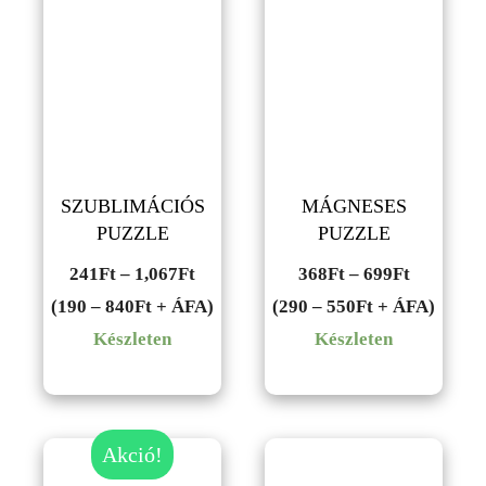
SZUBLIMÁCIÓS
MÁGNESES
PUZZLE
PUZZLE
Ártartomány:
Ártartom
241
Ft
–
1,067
Ft
368
Ft
–
699
Ft
241Ft
368Ft
(190 – 840Ft + ÁFA)
(290 – 550Ft + ÁFA)
-
-
Készleten
Készleten
1,067Ft
699Ft
Akció!