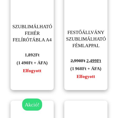
SZUBLIMÁLHATÓ
FESTŐÁLLVÁNY
FEHÉR
SZUBLIMÁLHATÓ
FELÍRÓTÁBLA A4
FÉMLAPPAL
1,892
Ft
Original
Current
2,990
Ft
2,499
Ft
(1 490Ft + ÁFA)
price
price
(1 968Ft + ÁFA)
Elfogyott
was:
is:
Elfogyott
2,990Ft.
2,499Ft.
Akció!