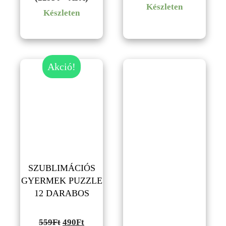
Készleten
Készleten
Akció!
SZUBLIMÁCIÓS
GYERMEK PUZZLE
12 DARABOS
Original
Current
559
Ft
490
Ft