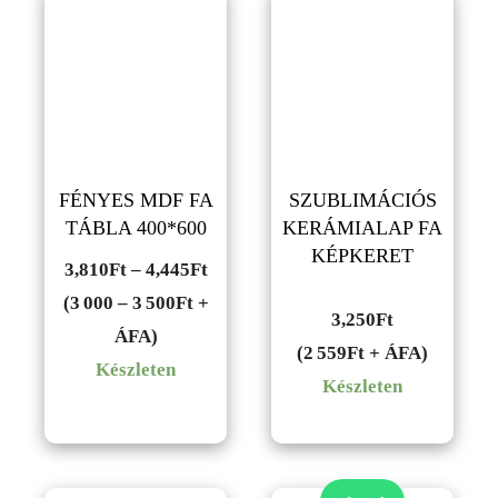
FÉNYES MDF FA
SZUBLIMÁCIÓS
TÁBLA 400*600
KERÁMIALAP FA
KÉPKERET
Ártartomány:
3,810
Ft
–
4,445
Ft
3,810Ft
(3 000 – 3 500Ft +
3,250
Ft
-
ÁFA)
(2 559Ft + ÁFA)
4,445Ft
Készleten
Készleten