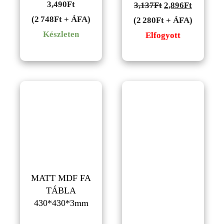
3,490
Ft
Original
Current
3,137
Ft
2,896
Ft
(2 748Ft + ÁFA)
price
price
(2 280Ft + ÁFA)
Készleten
was:
is:
Elfogyott
3,137Ft.
2,896Ft.
MATT MDF FA
TÁBLA
430*430*3mm