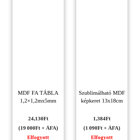
MDF FA TÁBLA
Szublimálható MDF
1,2×1,2mx5mm
képkeret 13x18cm
24,130
Ft
1,384
Ft
(19 000Ft + ÁFA)
(1 090Ft + ÁFA)
Elfogyott
Elfogyott