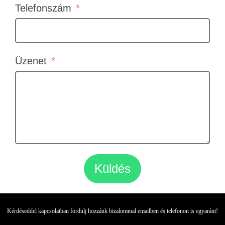
Telefonszám
Üzenet
Küldés
Kérdéseddel kapcsolatban fordulj hozzánk bizalommal emailben és telefonon is egyaránt!