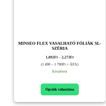
MINSEO FLEX VASALHATÓ FÓLIÁK SL-
SZÉRIA
Ártartomány:
1,892
Ft
–
2,273
Ft
1,892Ft
(1 490 – 1 790Ft + ÁFA)
–
Készleten
2,273Ft
Opciók választása