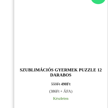
TE
SZUBLIMÁCIÓS GYERMEK PUZZLE 12
DARABOS
Original
Current
559
Ft
490
Ft
price
price
(386Ft + ÁFA)
was:
is:
Készleten
559Ft.
490Ft.