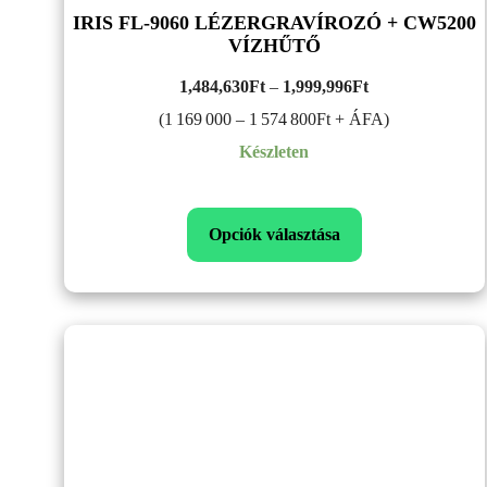
IRIS FL-9060 LÉZERGRAVÍROZÓ + CW5200
VÍZHŰTŐ
Ártartomány:
1,484,630
Ft
–
1,999,996
Ft
1,484,630Ft
(1 169 000 – 1 574 800Ft + ÁFA)
–
Készleten
1,999,996Ft
Opciók választása