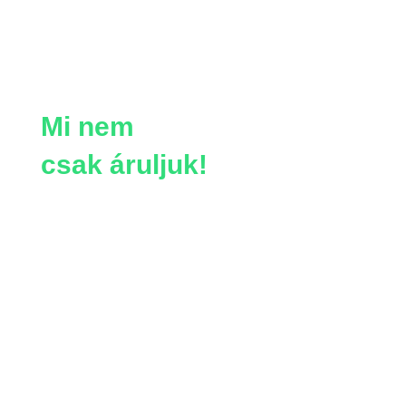
Mi nem
csak áruljuk!
Szakképzett munkatársaink
szervizelik, javítják vagy akár
felújítják és továbbfejlesztik
meglévő gépeidet a Te igényed
szerint. Nálunk a teljes körű
szolgáltatás és a hosszú távú
támogatás garantált, így bátran