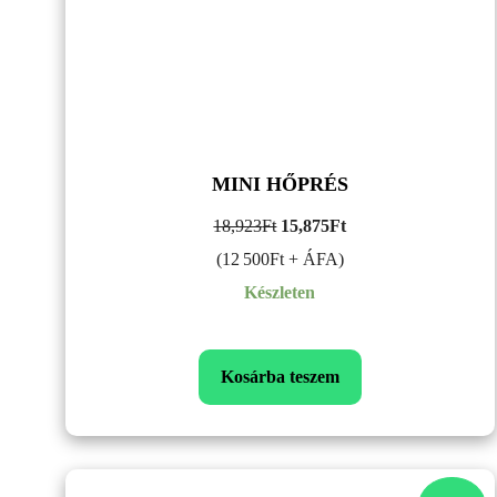
MINI HŐPRÉS
Original
Current
18,923
Ft
15,875
Ft
price
price
(12 500Ft + ÁFA)
was:
is:
Készleten
18,923Ft.
15,875Ft.
Kosárba teszem