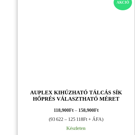
AK
AKCIÓ
TE
AUPLEX KIHÚZHATÓ TÁLCÁS SÍK
HŐPRÉS VÁLASZTHATÓ MÉRET
Ártartomány:
118,900
Ft
–
158,900
Ft
118,900Ft
(93 622 – 125 118Ft + ÁFA)
–
Készleten