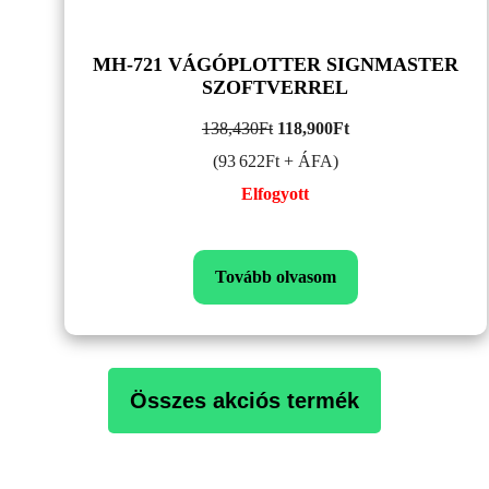
MH-721 VÁGÓPLOTTER SIGNMASTER
SZOFTVERREL
Original
Current
138,430
Ft
118,900
Ft
price
price
(93 622Ft + ÁFA)
was:
is:
Elfogyott
138,430Ft.
118,900Ft.
Tovább olvasom
Összes akciós termék