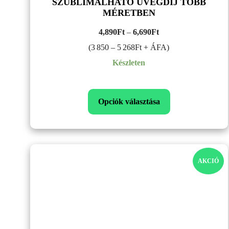
SZUBLIMÁLHATÓ ÜVEGDÍJ TÖBB
MÉRETBEN
Ártartomány:
4,890
Ft
–
6,690
Ft
4,890Ft
(3 850 – 5 268Ft + ÁFA)
–
Készleten
6,690Ft
Opciók választása
AK
AKCIÓ
TE