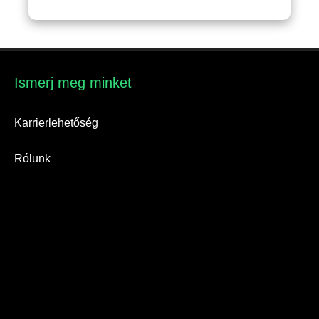
133,096Ft.
125,900Ft.
Ismerj meg minket​
Karrierlehetőség
Rólunk