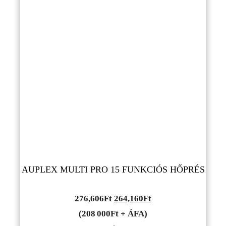
AUPLEX MULTI PRO 15 FUNKCIÓS HŐPRÉS
Original
Current
276,606
Ft
264,160
Ft
price
price
(208 000Ft + ÁFA)