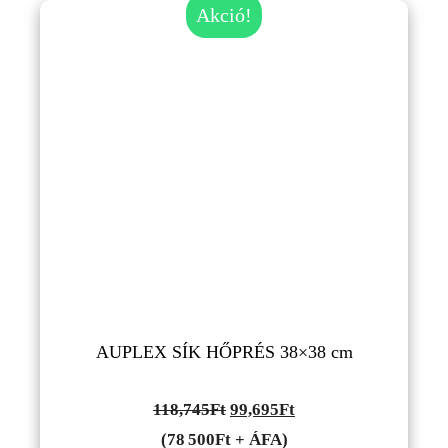
Akció!
AUPLEX SÍK HŐPRÉS 38×38 cm
Original
Current
118,745
Ft
99,695
Ft
price
price
(78 500Ft + ÁFA)