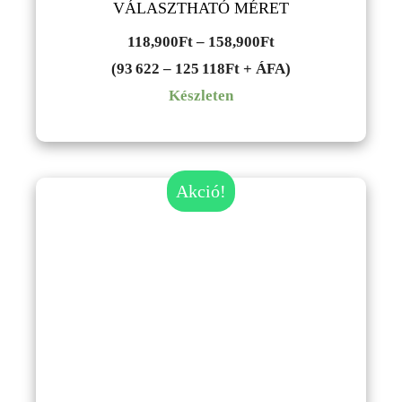
VÁLASZTHATÓ MÉRET
Ártartomány:
118,900
Ft
–
158,900
Ft
118,900Ft
(93 622 – 125 118Ft + ÁFA)
-
Készleten
158,900Ft
Akció!