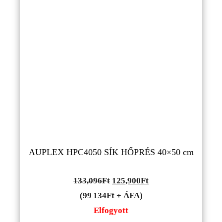
AUPLEX HPC4050 SÍK HŐPRÉS 40×50 cm
Original
Current
133,096
Ft
125,900
Ft
price
price
(99 134Ft + ÁFA)
was:
is:
Elfogyott