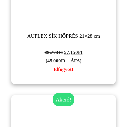
AUPLEX SÍK HŐPRÉS 21×28 cm
Original
Current
88,773
Ft
57,150
Ft
price
price
(45 000Ft + ÁFA)
was:
is:
Elfogyott
88,773Ft.
57,150Ft.
Akció!