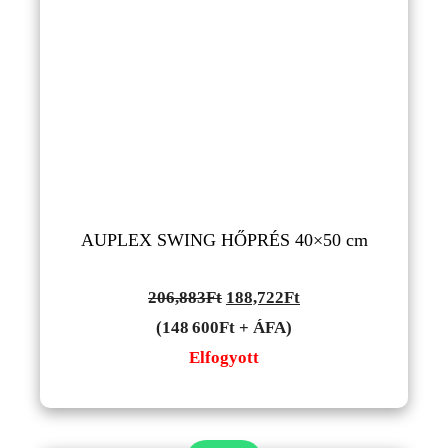
AUPLEX SWING HŐPRÉS 40×50 cm
Original
Current
206,883
Ft
188,722
Ft
price
price
(148 600Ft + ÁFA)
was:
is:
Elfogyott
206,883Ft.
188,722Ft.