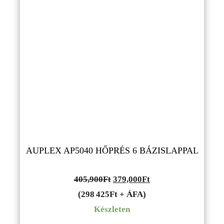
AUPLEX AP5040 HŐPRÉS 6 BÁZISLAPPAL
Original
Current
405,900
Ft
379,000
Ft
price
price
(298 425Ft + ÁFA)
was:
is:
Készleten
405,900Ft.
379,000Ft.