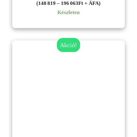
189,000Ft
(148 819 – 196 063Ft + ÁFA)
-
Készleten
249,000Ft
Akció!