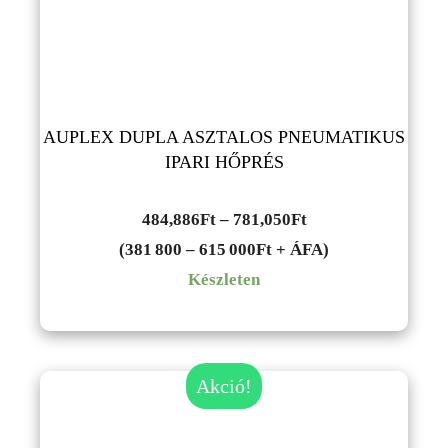
AUPLEX DUPLA ASZTALOS PNEUMATIKUS
IPARI HŐPRÉS
Ártartomány:
484,886
Ft
–
781,050
Ft
484,886Ft
(381 800 – 615 000Ft + ÁFA)
-
Készleten
781,050Ft
Akció!