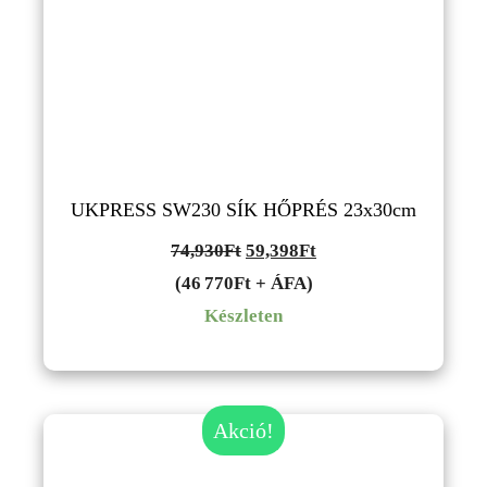
UKPRESS SW230 SÍK HŐPRÉS 23x30cm
Original
Current
74,930
Ft
59,398
Ft
price
price
(46 770Ft + ÁFA)
was:
is:
Készleten
74,930Ft.
59,398Ft.
Akció!