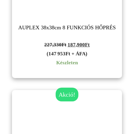
AUPLEX 38x38cm 8 FUNKCIÓS HŐPRÉS
Original
Current
227,330
Ft
187,900
Ft
price
price
(147 953Ft + ÁFA)
was:
is:
Készleten
227,330Ft.
187,900Ft.
Akció!