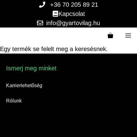
Kilépés
+36 70 205 89 21
a
Kapcsolat
tartalomba
info@gyartovilag.hu
M
Egy termék se felelt meg a keresésnek.
Ismerj meg minket​
Karrierlehetőség
Rólunk