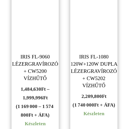
IRIS FL-9060
IRIS FL-1080
LÉZERGRAVÍROZÓ
120W+120W DUPLA
+ CW5200
LÉZERGRAVÍROZÓ
VÍZHŰTŐ
+ CW5202
VÍZHŰTŐ
1,484,630
Ft
–
2,209,800
Ft
Ártartomány:
1,999,996
Ft
(1 740 000Ft + ÁFA)
1,484,630Ft
(1 169 000 – 1 574
Készleten
-
800Ft + ÁFA)
1,999,996Ft
Készleten