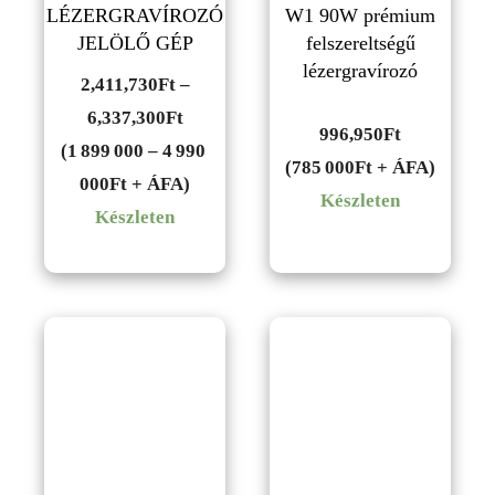
LÉZERGRAVÍROZÓ
W1 90W prémium
JELÖLŐ GÉP
felszereltségű
lézergravírozó
2,411,730
Ft
–
Ártartomány:
6,337,300
Ft
996,950
Ft
2,411,730Ft
(1 899 000 – 4 990
(785 000Ft + ÁFA)
-
000Ft + ÁFA)
Készleten
6,337,300Ft
Készleten