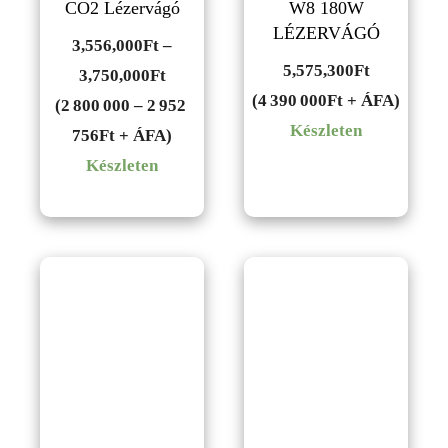
CO2 Lézervágó
W8 180W
LÉZERVÁGÓ
3,556,000
Ft
–
5,575,300
Ft
Ártartomány:
3,750,000
Ft
(4 390 000Ft + ÁFA)
3,556,000Ft
(2 800 000 – 2 952
Készleten
-
756Ft + ÁFA)
3,750,000Ft
Készleten