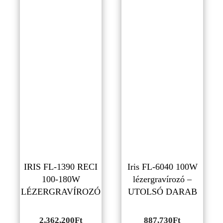
IRIS FL-1390 RECI
Iris FL-6040 100W
100-180W
lézergravírozó –
LÉZERGRAVÍROZÓ
UTOLSÓ DARAB
2,362,200
Ft
887,730
Ft