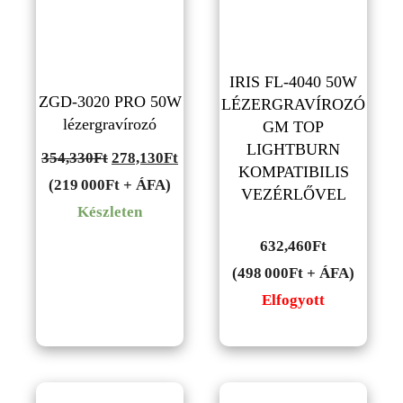
IRIS FL-4040 50W
ZGD-3020 PRO 50W
LÉZERGRAVÍROZÓ
lézergravírozó
GM TOP
LIGHTBURN
Original
Current
354,330
Ft
278,130
Ft
KOMPATIBILIS
price
price
(219 000Ft + ÁFA)
VEZÉRLŐVEL
was:
is:
Készleten
354,330Ft.
278,130Ft.
632,460
Ft
(498 000Ft + ÁFA)
Elfogyott