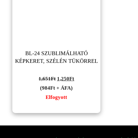
BL-24 SZUBLIMÁLHATÓ
KÉPKERET, SZÉLÉN TÜKÖRREL
Original
Current
1,651
Ft
1,250
Ft
price
price
(984Ft + ÁFA)
was:
is:
Elfogyott
1,651Ft.
1,250Ft.