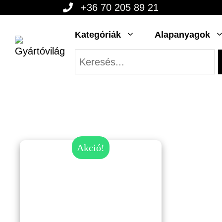
Kilépés
+36 70 205 89 21
a
Kategóriák
Alapanyagok
tartalomba
Akció!