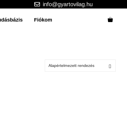
info@gyartovilag.hu
udásbázis
Fiókom