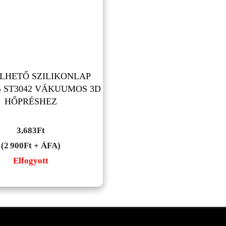
LHETŐ SZILIKONLAP
 ST3042 VÁKUUMOS 3D
HŐPRÉSHEZ
3,683
Ft
(2 900Ft + ÁFA)
Elfogyott