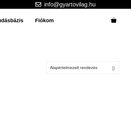
info@gyartovilag.hu
udásbázis
Fiókom