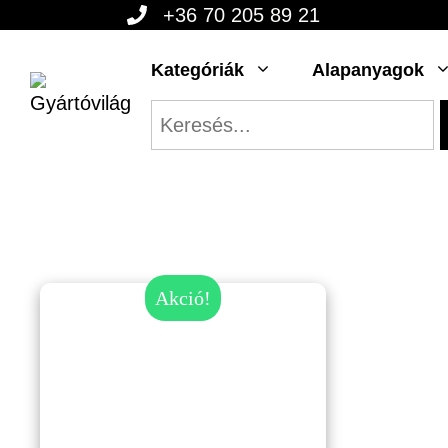
Kilépés
+36 70 205 89 21
a
Kategóriák
Alapanyagok
tartalomba
Akció!