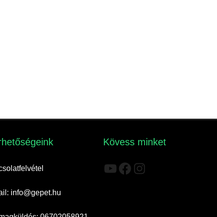
rhetőségeink​
Kövess minket
YouTube
Facebook
Instagram
solatfelvétel
il: info@gepet.hu
magküldés: 06702058921