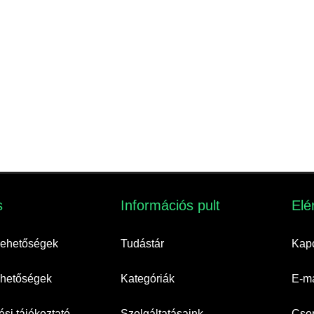
​
Információs pult​
Elé
 lehetőségek
Tudástár
Kapc
lehetőségek
Kategóriák
E-ma
si tájékoztató
Szolgáltatásaink
Cso