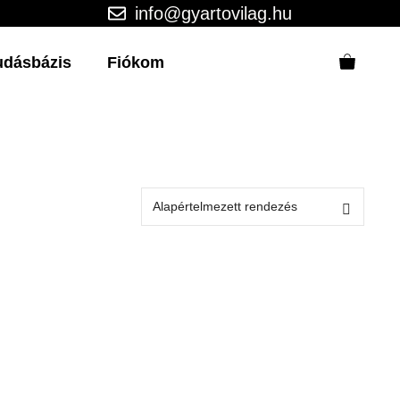
info@gyartovilag.hu
udásbázis
Fiókom