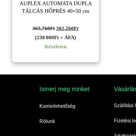
AUPLEX AUTOMATA DUPLA
TÁLCÁS HŐPRÉS 40×50 cm
Original
Current
365,760
Ft
302,260
Ft
price
price
(238 000Ft + ÁFA)
was:
is:
Készleten
365,760Ft.
302,260Ft.
Ismerj meg minket​
Vásárlás
Szállítási
Karrierlehetőség
Fizetési 
Rólunk
Adatkezelé