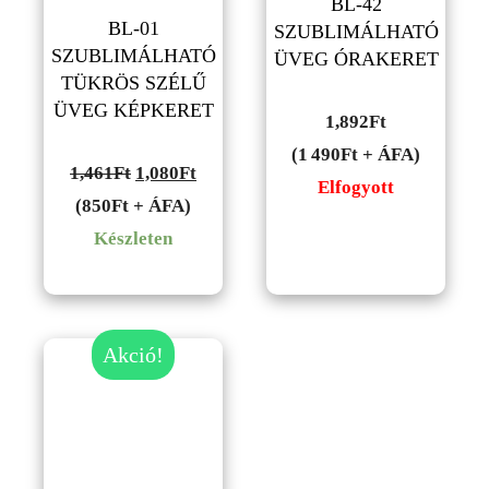
BL-42
BL-01
SZUBLIMÁLHATÓ
SZUBLIMÁLHATÓ
ÜVEG ÓRAKERET
TÜKRÖS SZÉLŰ
ÜVEG KÉPKERET
1,892
Ft
(1 490Ft + ÁFA)
Original
Current
1,461
Ft
1,080
Ft
Elfogyott
price
price
(850Ft + ÁFA)
was:
is:
Készleten
1,461Ft.
1,080Ft.
Akció!