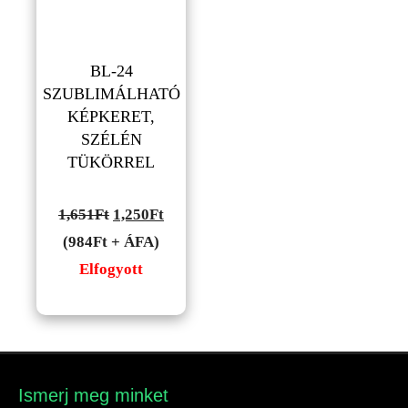
BL-24
SZUBLIMÁLHATÓ
KÉPKERET,
SZÉLÉN
TÜKÖRREL
Original
Current
1,651
Ft
1,250
Ft
price
price
(984Ft + ÁFA)
was:
is:
Elfogyott
1,651Ft.
1,250Ft.
Ismerj meg minket​