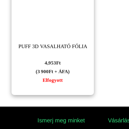
PUFF 3D VASALHATÓ FÓLIA
4,953
Ft
(3 900Ft + ÁFA)
Elfogyott
Ismerj meg minket​
Vásárlás