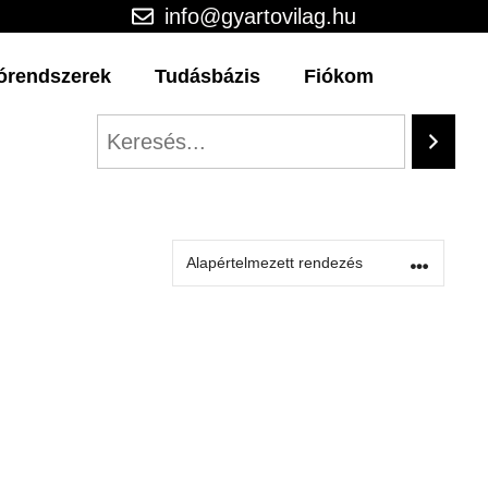
info@gyartovilag.hu
órendszerek
Tudásbázis
Fiókom