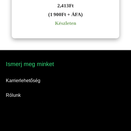
2,413
Ft
(1 900Ft + ÁFA)
Készleten
Ismerj meg minket​
Karrierlehetőség
Rólunk