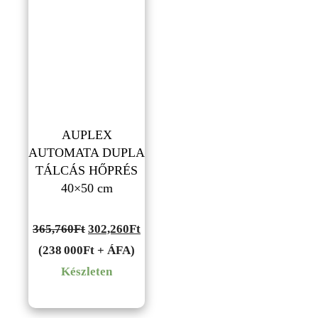
AUPLEX
AUTOMATA DUPLA
TÁLCÁS HŐPRÉS
40×50 cm
Original
Current
365,760
Ft
302,260
Ft
price
price
(238 000Ft + ÁFA)
was:
is:
Készleten
365,760Ft.
302,260Ft.