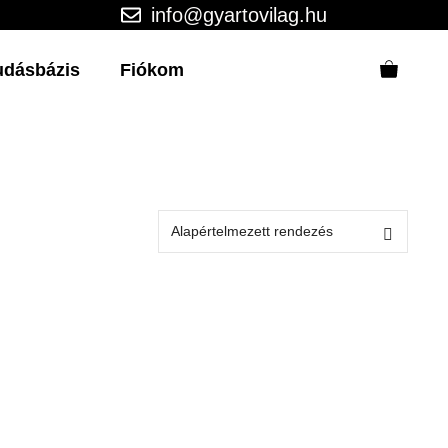
info@gyartovilag.hu
udásbázis
Fiókom