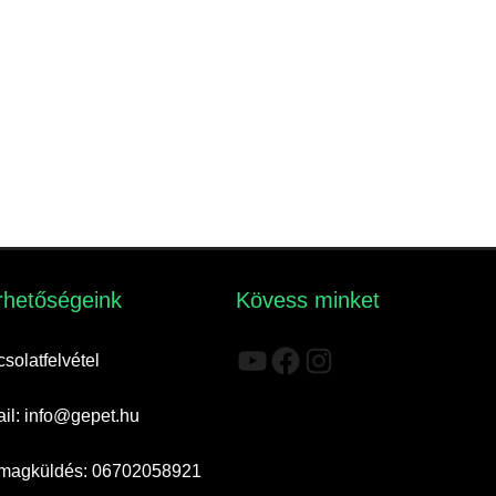
rhetőségeink​
Kövess minket
YouTube
Facebook
Instagram
solatfelvétel
il: info@gepet.hu
magküldés: 06702058921