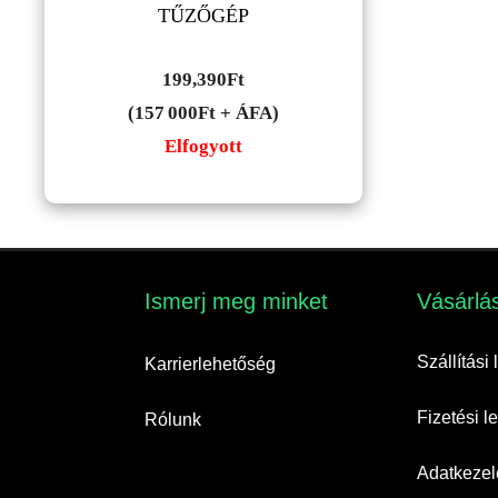
TŰZŐGÉP
199,390
Ft
(157 000Ft + ÁFA)
Elfogyott
Ismerj meg minket​
Vásárlás
Szállítási
Karrierlehetőség
Fizetési 
Rólunk
Adatkezelé