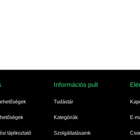
​
Információs pult​
Elé
 lehetőségek
Tudástár
Kapc
lehetőségek
Kategóriák
E-ma
si tájékoztató
Szolgáltatásaink
Cso