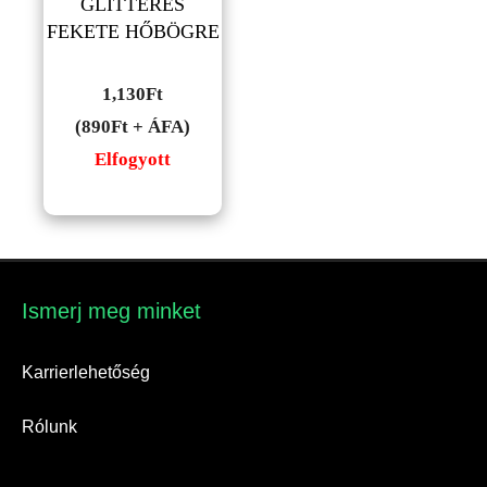
GLITTERES
FEKETE HŐBÖGRE
1,130
Ft
(890Ft + ÁFA)
Elfogyott
Ismerj meg minket​
Karrierlehetőség
Rólunk