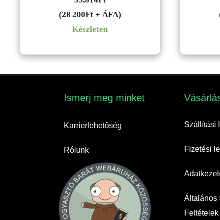
(28 200Ft + ÁFA)
Készleten
Ismerj meg minket​
Vásárlás
Szállítási
Karrierlehetőség
Fizetési 
Rólunk
Adatkezelé
Általános
Feltételek