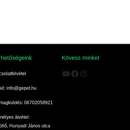
rhetőségeink​
Kövess minket
YouTube
Facebook
Instagram
solatfelvétel
il: info@gepet.hu
magküldés: 06702058921
élyes átvétel:
llő, Hunyadi János utca