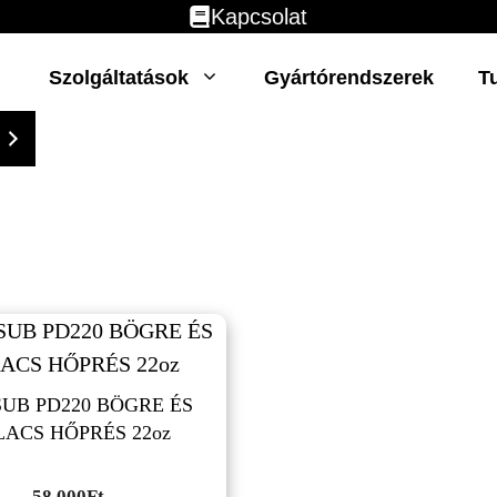
Kapcsolat
Szolgáltatások
Gyártórendszerek
T
UB PD220 BÖGRE ÉS
ACS HŐPRÉS 22oz
58,000
Ft