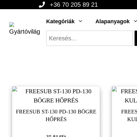
Kilépés
+36 70 205 89 21
a
Kategóriák
Alapanyagok
tartalomba
FREESUB ST-130 PD-130 BÖGRE
FREES
HŐPRÉS
KUL
35,814
Ft