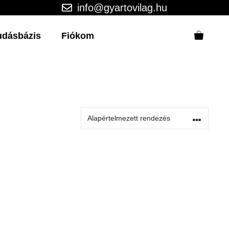
info@gyartovilag.hu
udásbázis
Fiókom