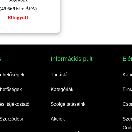
(45 669Ft + ÁFA)
Elfogyott
​
Információs pult​
Elé
 lehetőségek
Tudástár
Kapc
lehetőségek
Kategóriák
E-ma
si tájékoztató
Szolgáltatásaink
Cso
 Szerződési
Akciók
Szem
Gödö