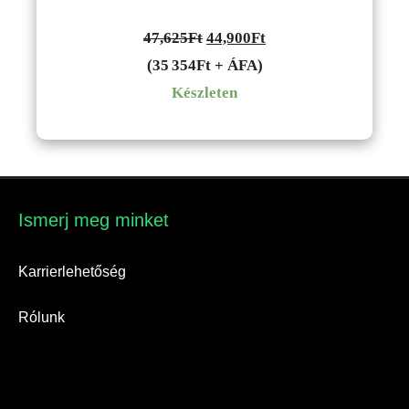
Original
Current
47,625
Ft
44,900
Ft
price
price
(35 354Ft + ÁFA)
was:
is:
Készleten
47,625Ft.
44,900Ft.
Ismerj meg minket​
Karrierlehetőség
Rólunk