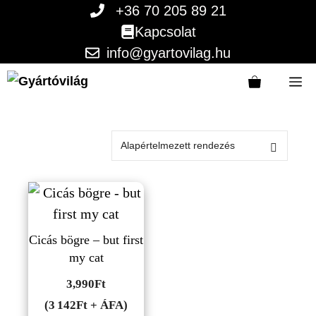
Kilépés
+36 70 205 89 21
a
Kapcsolat
tartalomba
info@gyartovilag.hu
M
Cicás bögre – but first
my cat
3,990
Ft
(3 142Ft + ÁFA)