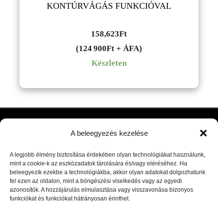
KONTÚRVÁGÁS FUNKCIÓVAL
158,623
Ft
(124 900Ft + ÁFA)
Készleten
Ismerj meg minket​
A beleegyezés kezelése
A legjobb élmény biztosítása érdekében olyan technológiákat használunk,
Karrierlehetőség
mint a cookie-k az eszközadatok tárolására és/vagy eléréséhez. Ha
beleegyezik ezekbe a technológiákba, akkor olyan adatokat dolgozhatunk
fel ezen az oldalon, mint a böngészési viselkedés vagy az egyedi
Rólunk
azonosítók. A hozzájárulás elmulasztása vagy visszavonása bizonyos
funkciókat és funkciókat hátrányosan érinthet.