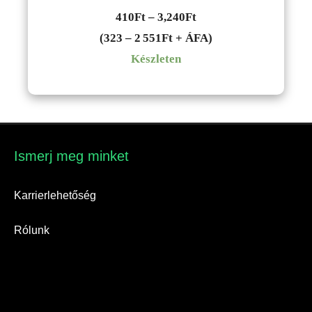
Ártartomány:
410
Ft
–
3,240
Ft
410Ft
(323 – 2 551Ft + ÁFA)
-
Készleten
3,240Ft
Ismerj meg minket​
Karrierlehetőség
Rólunk