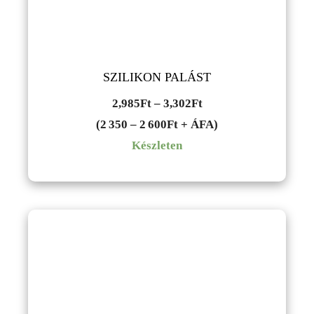
SZILIKON PALÁST
Ártartomány:
2,985
Ft
–
3,302
Ft
2,985Ft
(2 350 – 2 600Ft + ÁFA)
-
Készleten
3,302Ft