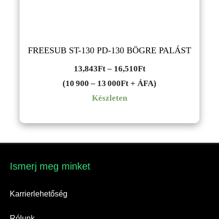
FREESUB ST-130 PD-130 BÖGRE PALÁST
Ártartomány:
13,843
Ft
–
16,510
Ft
13,843Ft
(10 900 – 13 000Ft + ÁFA)
-
Készleten
16,510Ft
Ismerj meg minket​
Karrierlehetőség
Rólunk