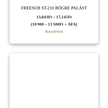
FREESUB ST-210 BÖGRE PALÁST
Ártartomány:
13,843
Ft
–
17,145
Ft
13,843Ft
(10 900 – 13 500Ft + ÁFA)
-
Készleten
17,145Ft