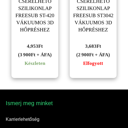
CSERÉLHETŐ
CSERÉLHETŐ
SZILIKONLAP
SZILIKONLAP
FREESUB ST-420
FREESUB ST3042
VÁKUUMOS 3D
VÁKUUMOS 3D
HŐPRÉSHEZ
HŐPRÉSHEZ
4,953
Ft
3,683
Ft
(3 900Ft + ÁFA)
(2 900Ft + ÁFA)
Készleten
Elfogyott
Ismerj meg minket​
Karrierlehetőség