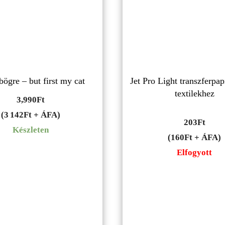
bögre – but first my cat
Jet Pro Light transzferpap
textilekhez
3,990
Ft
(3 142Ft + ÁFA)
203
Ft
Készleten
(160Ft + ÁFA)
Elfogyott