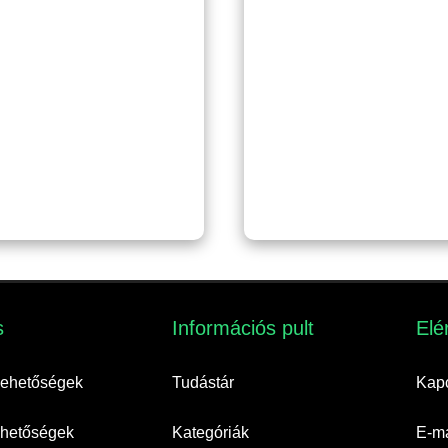
​
Információs pult​
Elé
 lehetőségek
Tudástár
Kapc
lehetőségek
Kategóriák
E-ma