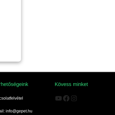
rhetőségeink​
Kövess minket
YouTube
Facebook
Instagram
solatfelvétel
il: info@gepet.hu