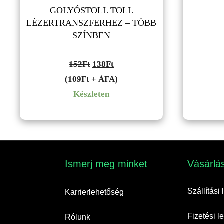
GOLYÓSTOLL TOLL
LÉZERTRANSZFERHEZ – TÖBB
SZÍNBEN
Original
Current
152
Ft
138
Ft
price
price
(109Ft + ÁFA)
was:
is:
Készleten
152Ft.
138Ft.
Ismerj meg minket​
Vásárlás
Szállítási
Karrierlehetőség
Fizetési 
Rólunk