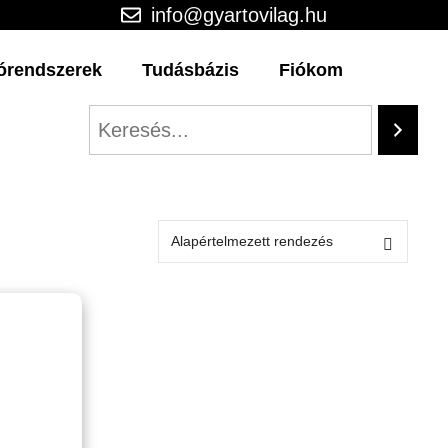
info@gyartovilag.hu
órendszerek
Tudásbázis
Fiókom