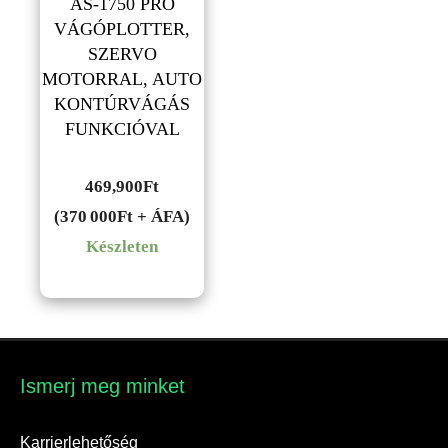
AS-1750 PRO
VÁGÓPLOTTER,
SZERVO
MOTORRAL, AUTO
KONTÚRVÁGÁS
FUNKCIÓVAL
469,900
Ft
(370 000Ft + ÁFA)
Készleten
Ismerj meg minket​
Karrierlehetőség