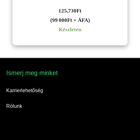
125,730
Ft
(99 000Ft + ÁFA)
Készleten
Ismerj meg minket​
Karrierlehetőség
Rólunk