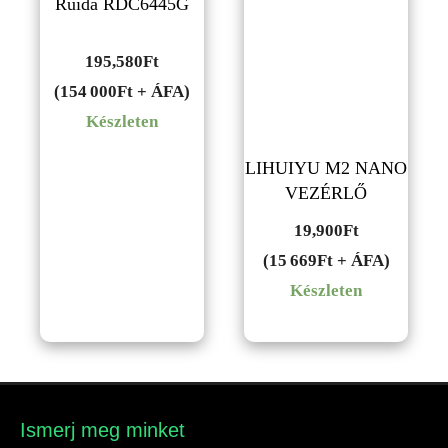
Ruida RDC6445G
195,580
Ft
(154 000Ft + ÁFA)
Készleten
LIHUIYU M2 NANO
VEZÉRLŐ
19,900
Ft
(15 669Ft + ÁFA)
Készleten
Ismerj meg minket​