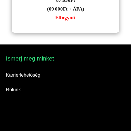
87,630
Ft
(69 000Ft + ÁFA)
Elfogyott
Ismerj meg minket​
Karrierlehetőség
Rólunk