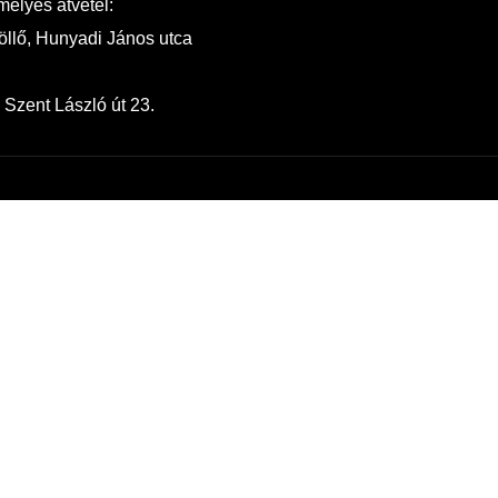
élyes átvétel:
llő, Hunyadi János utca
 Szent László út 23.