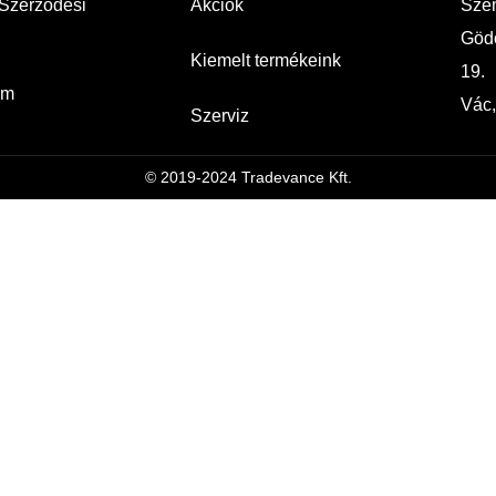
 Szerződési
Akciók
Szem
Gödö
Kiemelt termékeink
19.
um
Vác,
Szerviz
© 2019-2024 Tradevance Kft.