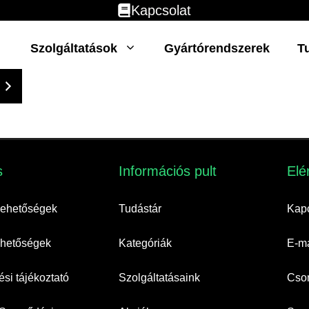
Kapcsolat
Szolgáltatások
Gyártórendszerek
T
​
Információs pult​
Elé
 lehetőségek
Tudástár
Kapc
lehetőségek
Kategóriák
E-ma
si tájékoztató
Szolgáltatásaink
Cso