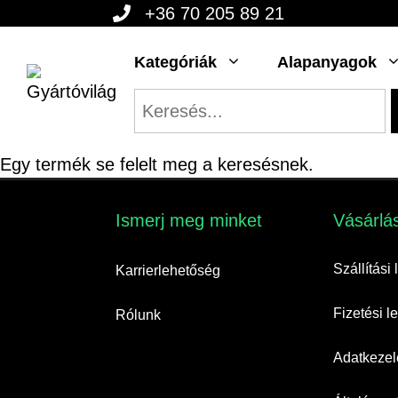
Kilépés
+36 70 205 89 21
a
Kategóriák
Alapanyagok
tartalomba
Egy termék se felelt meg a keresésnek.
Ismerj meg minket​
Vásárlás
Szállítási
Karrierlehetőség
Fizetési 
Rólunk
Adatkezelé