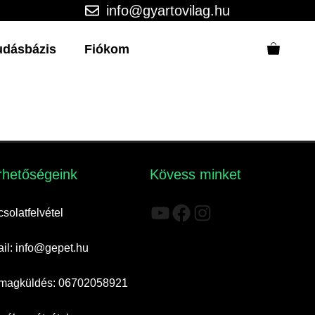
info@gyartovilag.hu
udásbázis
Fiókom
rhetőségeink​
Kövess minket
YouTube
Facebook
Instagram
solatfelvétel
il: info@gepet.hu
magküldés: 06702058921