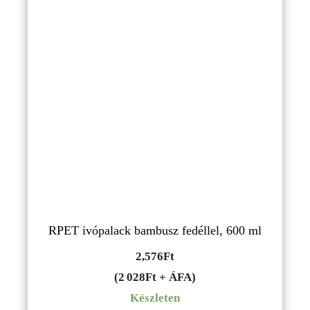
RPET ivópalack bambusz fedéllel, 600 ml
2,576
Ft
(2 028Ft + ÁFA)
Készleten