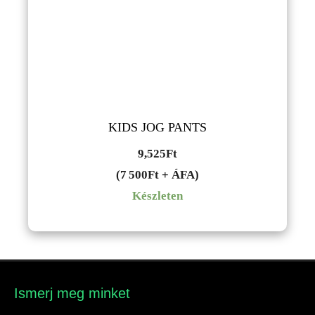
KIDS JOG PANTS
9,525
Ft
(7 500Ft + ÁFA)
Készleten
Ismerj meg minket​