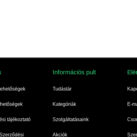
​
Információs pult​
Elé
 lehetőségek
Tudástár
Kapc
lehetőségek
Kategóriák
E-ma
si tájékoztató
Szolgáltatásaink
Cso
 Szerződési
Akciók
Szem