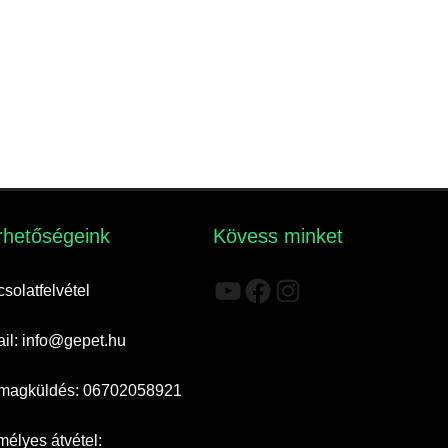
rhetőségeink​
Kövess minket
YouTube
Facebook
Instagram
solatfelvétel
il: info@gepet.hu
magküldés: 06702058921
élyes átvétel: