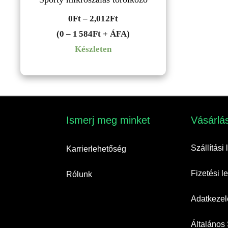
Ártartomány:
0
Ft
–
2,012
Ft
0Ft
(0 – 1 584Ft + ÁFA)
-
Készleten
2,012Ft
Ismerj meg minket​
Vásárlás
Szállítási
Karrierlehetőség
Fizetési 
Rólunk
Adatkezelé
Általános