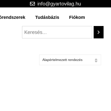
info@gyartovilag.hu
órendszerek
Tudásbázis
Fiókom