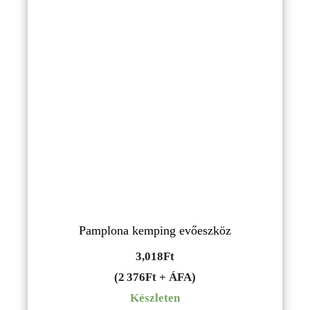
Pamplona kemping evőeszköz
3,018
Ft
(2 376Ft + ÁFA)
Készleten