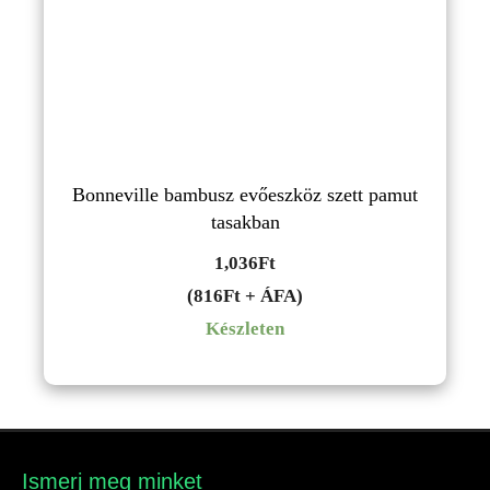
Bonneville bambusz evőeszköz szett pamut
tasakban
1,036
Ft
(816Ft + ÁFA)
Készleten
Ismerj meg minket​