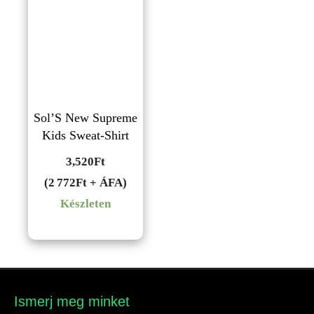
Sol’S New Supreme
Kids Sweat-Shirt
3,520
Ft
(2 772Ft + ÁFA)
Készleten
Ismerj meg minket​