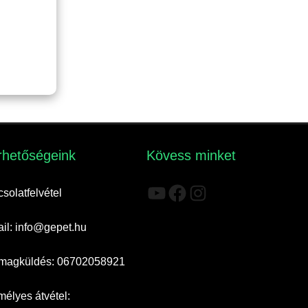
rhetőségeink​
Kövess minket
YouTube
Facebook
Instagram
solatfelvétel
il: info@gepet.hu
magküldés: 06702058921
élyes átvétel: