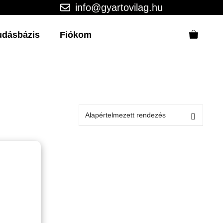
info@gyartovilag.hu
udásbázis
Fiókom