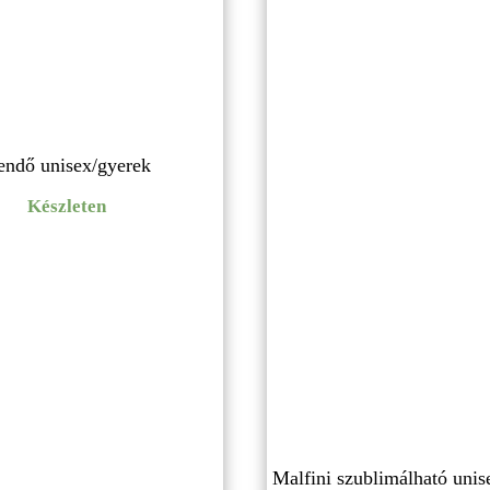
endő unisex/gyerek
Készleten
Malfini szublimálható unis