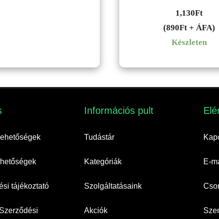
1,130
Ft
(890Ft + ÁFA)
Készleten
​
Információs pult​
Elé
 lehetőségek
Tudástár
Kapc
lehetőségek
Kategóriák
E-ma
si tájékoztató
Szolgáltatásaink
Cso
 Szerződési
Akciók
Szem