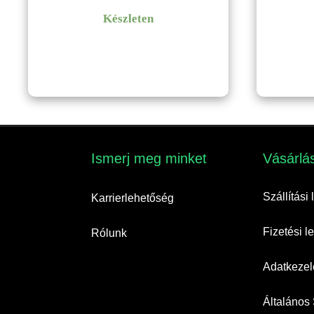
Készleten
Ismerj meg minket​
Vásárlás
Szállítási
Karrierlehetőség
Fizetési 
Rólunk
Adatkezelé
Általános