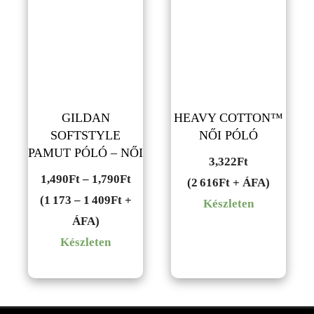
GILDAN
HEAVY COTTON™
SOFTSTYLE
NŐI PÓLÓ
PAMUT PÓLÓ – NŐI
3,322
Ft
Ártartomány:
1,490
Ft
–
1,790
Ft
(2 616Ft + ÁFA)
1,490Ft
(1 173 – 1 409Ft +
Készleten
-
ÁFA)
1,790Ft
Készleten