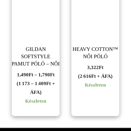
GILDAN
HEAVY COTTON™
SOFTSTYLE
NŐI PÓLÓ
PAMUT PÓLÓ – NŐI
3,322
Ft
Ártartomány:
1,490
Ft
–
1,790
Ft
(2 616Ft + ÁFA)
1,490Ft
(1 173 – 1 409Ft +
Készleten
-
ÁFA)
1,790Ft
Készleten