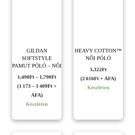
GILDAN
HEAVY COTTON™
SOFTSTYLE
NŐI PÓLÓ
PAMUT PÓLÓ – NŐI
3,322
Ft
Ártartomány:
1,490
Ft
–
1,790
Ft
(2 616Ft + ÁFA)
1,490Ft
(1 173 – 1 409Ft +
Készleten
-
ÁFA)
1,790Ft
Készleten