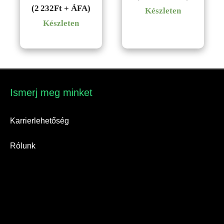
(2 232Ft + ÁFA)
Készleten
Készleten
Ismerj meg minket​
Karrierlehetőség
Rólunk