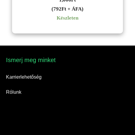
(792Ft + ÁFA)
Készleten
Ismerj meg minket​
Karrierlehetőség
Rólunk