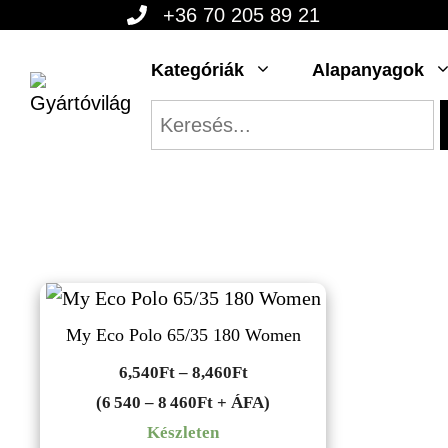
Kilépés
+36 70 205 89 21
a
Kategóriák
Alapanyagok
tartalomba
My Eco Polo 65/35 180 Women
Ártartomány:
6,540
Ft
–
8,460
Ft
6,540Ft
(6 540 – 8 460Ft + ÁFA)
-
Készleten