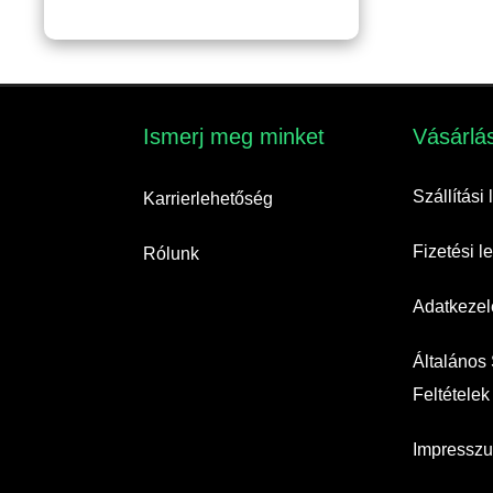
8,460Ft
Ismerj meg minket​
Vásárlás
Szállítási
Karrierlehetőség
Fizetési 
Rólunk
Adatkezelé
Általános
Feltételek
Impressz