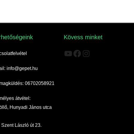
rhetőségeink​
Kövess minket
YouTube
Facebook
Instagram
solatfelvétel
il: info@gepet.hu
magküldés: 06702058921
élyes átvétel:
llő, Hunyadi János utca
 Szent László út 23.