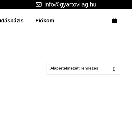
info@gyartovilag.hu
udásbázis
Fiókom