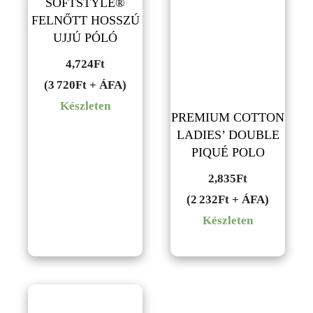
SOFTSTYLE®
FELNŐTT HOSSZÚ
UJJÚ PÓLÓ
4,724
Ft
(3 720Ft + ÁFA)
Készleten
PREMIUM COTTON
LADIES’ DOUBLE
PIQUÉ POLO
2,835
Ft
(2 232Ft + ÁFA)
Készleten