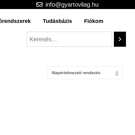
info@gyartovilag.hu
órendszerek
Tudásbázis
Fiókom