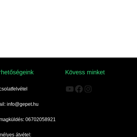
rhetőségeink​
Kövess minket
YouTube
Facebook
Instagram
solatfelvétel
il: info@gepet.hu
magküldés: 06702058921
élyes átvétel: