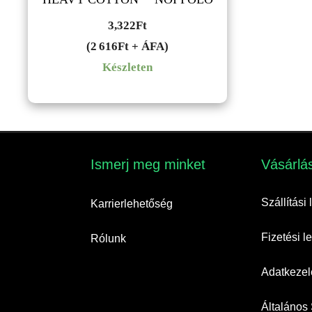
3,322
Ft
(2 616Ft + ÁFA)
Készleten
Ismerj meg minket​
Vásárlás
Szállítási
Karrierlehetőség
Fizetési 
Rólunk
Adatkezelé
Általános