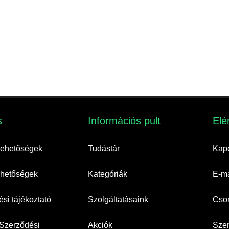
​
Információs pult​
Elé
 lehetőségek
Tudástár
Kapc
lehetőségek
Kategóriák
E-ma
si tájékoztató
Szolgáltatásaink
Cso
 Szerződési
Akciók
Szem