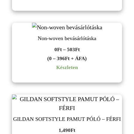
1,082Ft
Non-woven bevásárlótáska
Ártartomány:
0
Ft
–
503
Ft
0Ft
(0 – 396Ft + ÁFA)
-
Készleten
503Ft
GILDAN SOFTSTYLE PAMUT PÓLÓ – FÉRFI
1,490
Ft