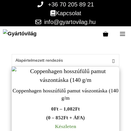
Kilépés
+36 70 205 89 21
a
Kapcsolat
tartalomba
info@gyartovilag.hu
M
Coppenhagen hosszúfülű pamut vászontáska (140
g/m
Ártartomány:
0
Ft
–
1,082
Ft
0Ft
(0 – 852Ft + ÁFA)
-
Készleten