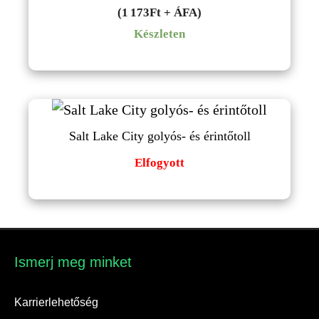
(1 173Ft + ÁFA)
Készleten
Salt Lake City golyós- és érintőtoll
Elfogyott
Ismerj meg minket​
Karrierlehetőség