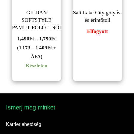
GILDAN
Salt Lake City golyós-
SOFTSTYLE
és érintőtoll
PAMUT PÓLÓ – NŐI
Elfogyott
Ártartomány:
1,490
Ft
–
1,790
Ft
1,490Ft
(1 173 – 1 409Ft +
-
ÁFA)
1,790Ft
Készleten
Ismerj meg minket​
Karrierlehetőség