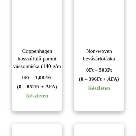
Coppenhagen
Non-woven
hosszúfülű pamut
bevásárlótáska
vászontáska (140 g/m
Ártartomá
0
Ft
–
503
Ft
Ártartomány:
0
Ft
–
1,082
Ft
0Ft
(0 – 396Ft + ÁFA)
0Ft
(0 – 852Ft + ÁFA)
-
Készleten
-
Készleten
503Ft
1,082Ft