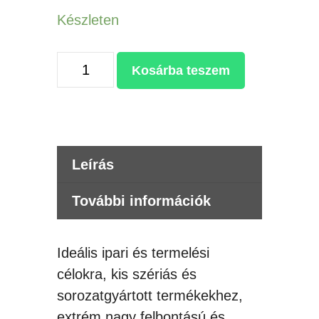
Készleten
50W
Kosárba teszem
MAX
FIBER
LÉZERGRAVÍROZÓ
mennyiség
Leírás
További információk
Ideális ipari és termelési
célokra, kis szériás és
sorozatgyártott termékekhez,
extrém nagy felbontású és