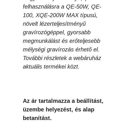
felhasználásra a QE-50W, QE-
100, XQE-200W MAX típusú,
növelt lézerteljesítményű
gravírozógéppel, gyorsabb
megmunkálást és erőteljesebb
mélységi gravírozás érhető el.
További részletek a webáruház
aktuális termékei közt.
Az ár tartalmazza a beállítást,
üzembe helyezést, és alap
betanítást.