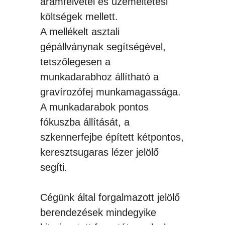
áramfelvétel és üzemeltetési
költségek mellett.
A mellékelt asztali
gépállványnak segítségével,
tetszőlegesen a
munkadarabhoz állítható a
gravírozófej munkamagassága.
A munkadarabok pontos
fókuszba állítását, a
szkennerfejbe épített kétpontos,
keresztsugaras lézer jelölő
segíti.
Cégünk által forgalmazott jelölő
berendezések mindegyike