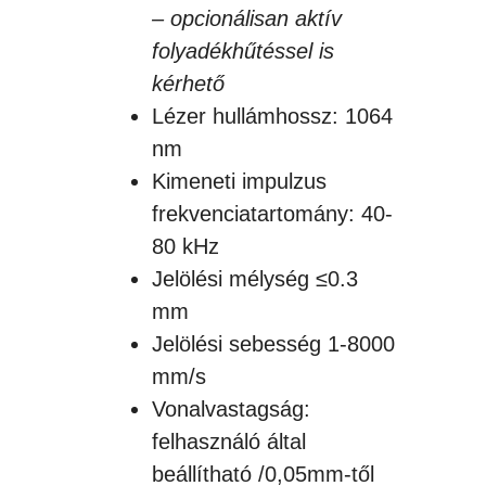
– opcionálisan aktív
folyadékhűtéssel is
kérhető
Lézer hullámhossz: 1064
nm
Kimeneti impulzus
frekvenciatartomány: 40-
80 kHz
Jelölési mélység ≤0.3
mm
Jelölési sebesség 1-8000
mm/s
Vonalvastagság:
felhasználó által
beállítható /0,05mm-től