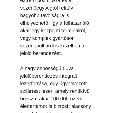
extrém pozíciókra és a
vezérlőegységtől relatív
nagyobb távolságra is
elhelyezhető. Így a felhasználó
akár egy központi terminálról,
vagy komplex gyártósor
vezérlőpultjáról is kezelheti a
jelölő berendezést.
A nagy sebességű 50W
jelölőberendezés integrált
lézerforrása, egy úgynevezett
szilártest lézer, amely rendkívül
hosszú, akár 100.000 üzem
élettartamot is biztosít alacsony