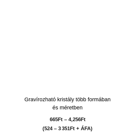
Gravírozható kristály több formában
és méretben
Ártartomány:
665
Ft
–
4,256
Ft
665Ft
(524 – 3 351Ft + ÁFA)