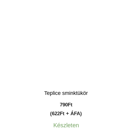
Teplice sminktükör
790
Ft
(622Ft + ÁFA)
Készleten