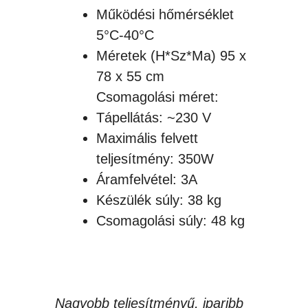
Működési hőmérséklet
5°C-40°C
Méretek (H*Sz*Ma) 95 x
78 x 55 cm
Csomagolási méret:
Tápellátás: ~230 V
Maximális felvett
teljesítmény: 350W
Áramfelvétel: 3A
Készülék súly: 38 kg
Csomagolási súly: 48 kg
Nagyobb teljesítményű, iparibb