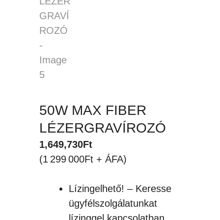
50W MAX FIBER
LÉZERGRAVÍROZÓ
1,649,730
Ft
(1 299 000Ft + ÁFA)
Lízingelhető! – Keresse
ügyfélszolgálatunkat
lízinggel kapcsolatban.