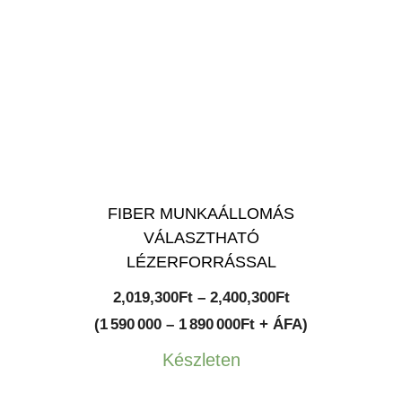
FIBER MUNKAÁLLOMÁS
VÁLASZTHATÓ
LÉZERFORRÁSSAL
Ártartomány:
2,019,300
Ft
–
2,400,300
Ft
2,019,300Ft
(1 590 000 – 1 890 000Ft + ÁFA)
-
Készleten
2,400,300Ft