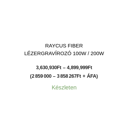
RAYCUS FIBER
LÉZERGRAVÍROZÓ 100W / 200W
Ártartomány:
3,630,930
Ft
–
4,899,999
Ft
3,630,930Ft
(2 859 000 – 3 858 267Ft + ÁFA)
-
Készleten
4,899,999Ft