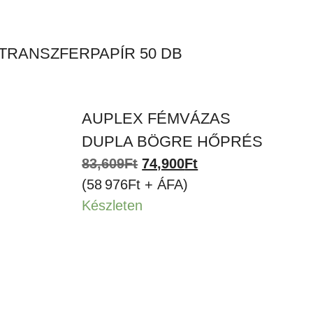
TRANSZFERPAPÍR 50 DB
AUPLEX FÉMVÁZAS
DUPLA BÖGRE HŐPRÉS
Original
Current
83,609
Ft
74,900
Ft
price
price
(58 976Ft + ÁFA)
was:
is:
Készleten
83,609Ft.
74,900Ft.