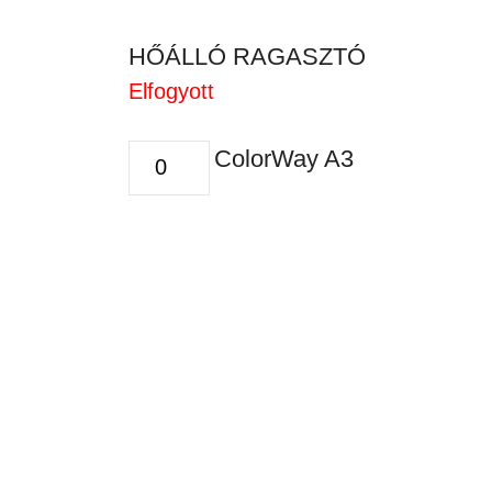
HŐÁLLÓ RAGASZTÓ
Elfogyott
HŐÁLLÓ
ColorWay A3
RAGASZTÓ
mennyiség