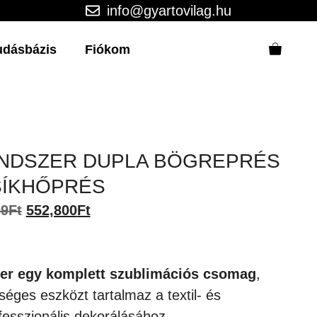
info@gyartovilag.hu
udásbázis
Fiókom
ENDSZER DUPLA BÖGREPRÉS
SÍKHŐPRÉS
Original
Current
09
Ft
552,800
Ft
price
price
was:
is:
580,509Ft.
552,800Ft.
er egy komplett szublimációs csomag
,
éges eszközt tartalmaz a textil- és
fesszionális dekorálásához.