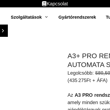
Kapcsolat
Szolgáltatások
Gyártórendszerek
T
A3+ PRO R
AUTOMATA 
Legolcsóbb:
580,5
(435 275Ft + ÁFA)
Az
A3 PRO rendsz
amely minden szüks
ajándéktárgyak pro