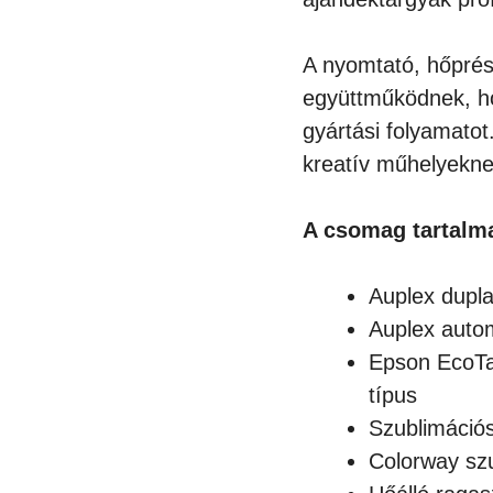
A nyomtató, hőprés,
együttműködnek, 
gyártási folyamatot
kreatív műhelyekne
A csomag tartalm
Auplex dupl
Auplex auto
Epson EcoTa
típus
Szublimációs 
Colorway szu