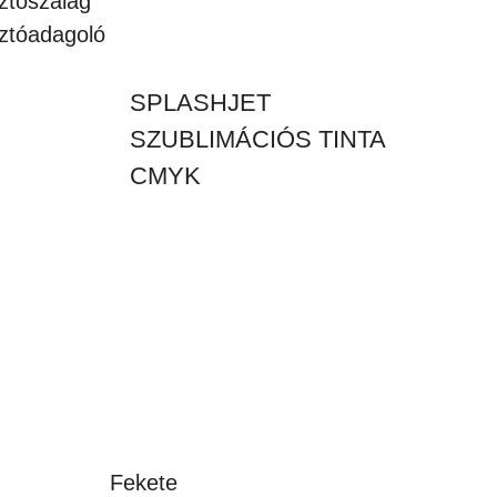
ztószalag
sztóadagoló
SPLASHJET
SZUBLIMÁCIÓS TINTA
CMYK
Fekete