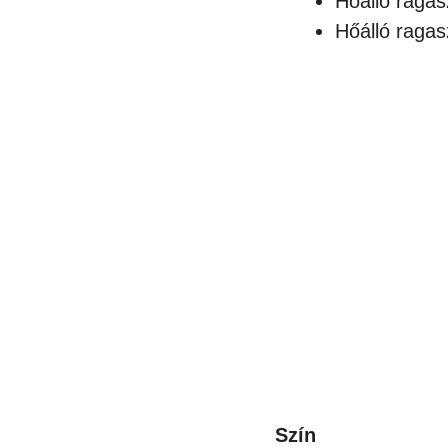
Hőálló ragas
Hőálló raga
Szín