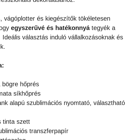
 vágóplotter és kiegészítők tökéletesen
hogy
egyszerűvé és hatékonnyá
tegyék a
. Ideális választás induló vállalkozásoknak és
k.
a:
a bögre hőprés
mata síkhőprés
nk alapú szublimációs nyomtató, választható
tinta szett
blimációs transzferpapír