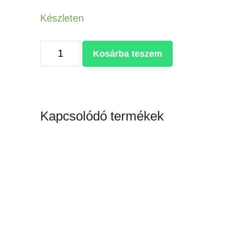
Készleten
50000Ft
Kosárba teszem
vásárlási
utalvány
szublimációs
alapanyagokra
Kapcsolódó termékek
mennyiség