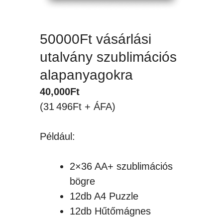
50000Ft vásárlási
utalvány szublimációs
alapanyagokra
40,000
Ft
(31 496Ft + ÁFA)
Például:
2×36 AA+ szublimációs
bögre
12db A4 Puzzle
12db Hűtőmágnes