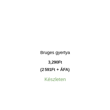
Bruges gyertya
3,290
Ft
(2 591Ft + ÁFA)
Készleten