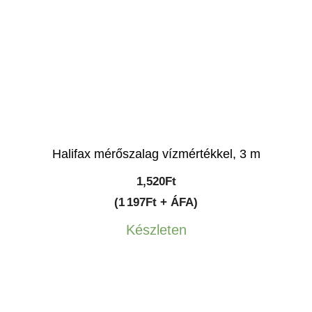
Halifax mérőszalag vízmértékkel, 3 m
1,520
Ft
(1 197Ft + ÁFA)
Készleten