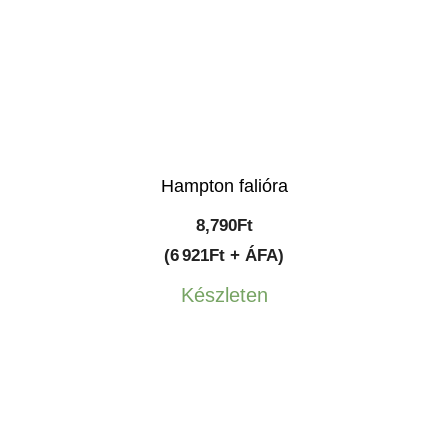
Hampton falióra
8,790
Ft
(6 921Ft + ÁFA)
Készleten