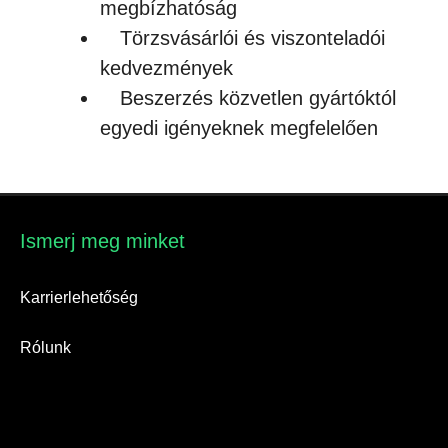
megbízhatóság
Törzsvásárlói és viszonteladói
kedvezmények
Beszerzés közvetlen gyártóktól
egyedi igényeknek megfelelően
Ismerj meg minket​
Karrierlehetőség
Rólunk