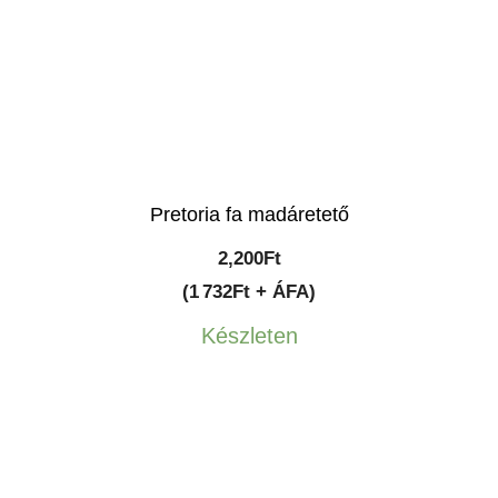
Pretoria fa madáretető
2,200
Ft
(1 732Ft + ÁFA)
Készleten