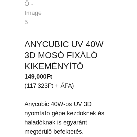
ANYCUBIC UV 40W
3D MOSÓ FIXÁLÓ
KIKEMÉNYÍTŐ
149,000
Ft
(117 323Ft + ÁFA)
Anycubic 40W-os UV 3D
nyomtató gépe kezdőknek és
haladóknak is egyaránt
megtérülő befektetés.