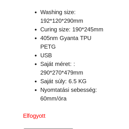
Washing size:
192*120*290mm
Curing size: 190*245mm
405nm Gyanta TPU
PETG
USB
Saját méret:
:
290*270*479mm
Saját súly: 6.5 KG
Nyomtatási sebesség:
60mm/óra
Elfogyott