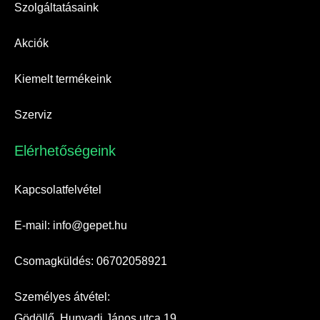
Szolgáltatásaink
Akciók
Kiemelt termékeink
Szerviz
Elérhetőségeink​
Kapcsolatfelvétel
E-mail: info@gepet.hu
Csomagküldés: 06702058921
Személyes átvétel:
Gödöllő, Hunyadi János utca 19.