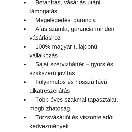
Betanítás, vásárlás utáni
támogatás
Megelégedési garancia
Áfás számla, garancia minden
vásárláshoz
100% magyar tulajdonú
vállalkozás
Saját szervizháttér – gyors és
szakszerű javítás
Folyamatos és hosszú távú
alkatrészellátás
Több éves szakmai tapasztalat,
megbízhatóság
Törzsvásárlói és viszonteladói
kedvezmények