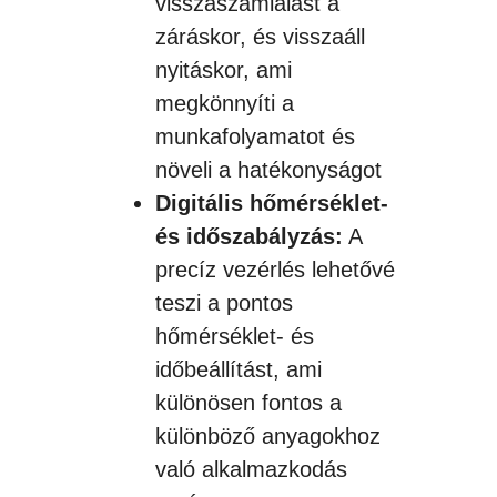
visszaszámlálást a
záráskor, és visszaáll
nyitáskor, ami
megkönnyíti a
munkafolyamatot és
növeli a hatékonyságot
Digitális hőmérséklet-
és időszabályzás:
A
precíz vezérlés lehetővé
teszi a pontos
hőmérséklet- és
időbeállítást, ami
különösen fontos a
különböző anyagokhoz
való alkalmazkodás